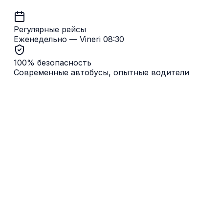
Регулярные рейсы
Еженедельно — Vineri 08:30
100% безопасность
Современные автобусы, опытные водители
Когда отправляется автобус из Молдовы в Германия?
Plecare săptămânală vineri la 08:30 din Chișinău, retur
duminică la 12:00 din Germania. Отправление
еженедельное, время остаётся одним и тем же —
точку посадки подтверждаем по телефону/SMS за