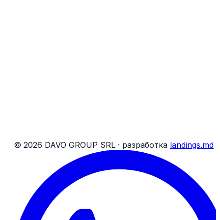
Найти бронирование
Удобства на борту
Соц. сети DAVO
Бронирования
О нас
Блог
Контакты
Банковские реквизиты
Карта сайта
Условия для пассажиров
Условия для посылок
©
2026
DAVO GROUP SRL ·
разработка
landings.md