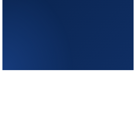
От
120
€
Франкфурт-на-Майне
Кёльн