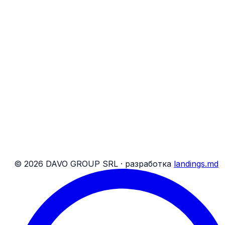
Перевозка посылок
Перевозка грузов до 5 т
Найти бронирование
Удобства на борту
Соц. сети DAVO
Бронирования
О нас
Блог
Контакты
Банковские реквизиты
Карта сайта
Условия для пассажиров
Условия для посылок
©
2026
DAVO GROUP SRL ·
разработка
landings.md