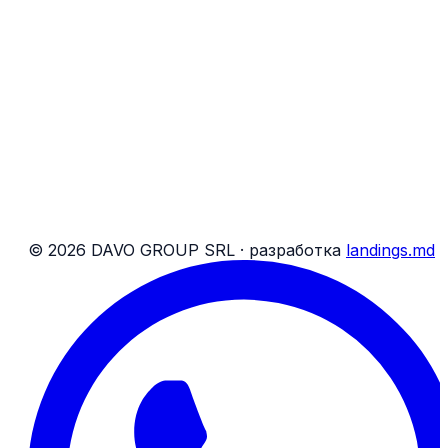
Найти бронирование
Удобства на борту
Соц. сети DAVO
Бронирования
О нас
Блог
Контакты
Банковские реквизиты
Карта сайта
Условия для пассажиров
Условия для посылок
©
2026
DAVO GROUP SRL ·
разработка
landings.md