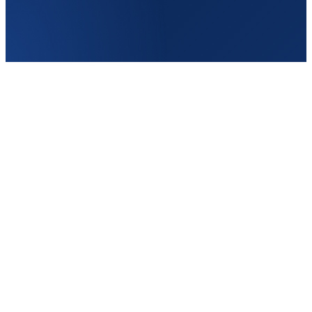
Бельгия
Частота
2–3/нед
От
120€
Туда
Кишинёв → Namur
Обратно