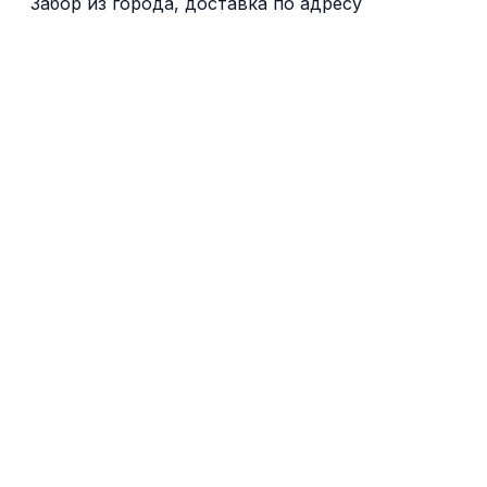
Забор из города, доставка по адресу
Брюссель
Anderlecht
Aalst
Asse
Гент
Leuven