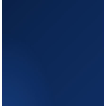
Отправление
Кишинёв
Молдова
Назначение
Namur