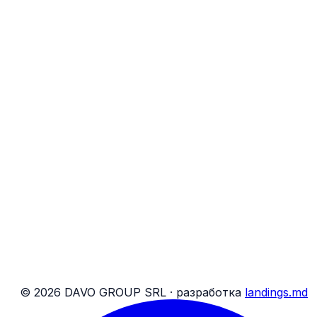
Перевозка пассажиров
Перевозка посылок
Перевозка грузов до 5 т
Найти бронирование
Удобства на борту
Соц. сети DAVO
Бронирования
О нас
Блог
Контакты
Банковские реквизиты
Карта сайта
Условия для пассажиров
Условия для посылок
©
2026
DAVO GROUP SRL ·
разработка
landings.md