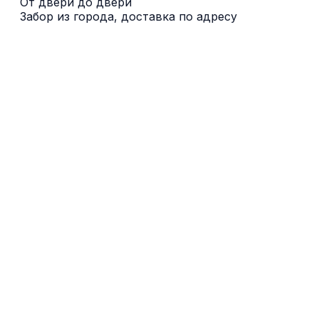
От двери до двери
Забор из города, доставка по адресу
Canterbury
Ashford
Maidstone
Crawley
Guildford
Лондон