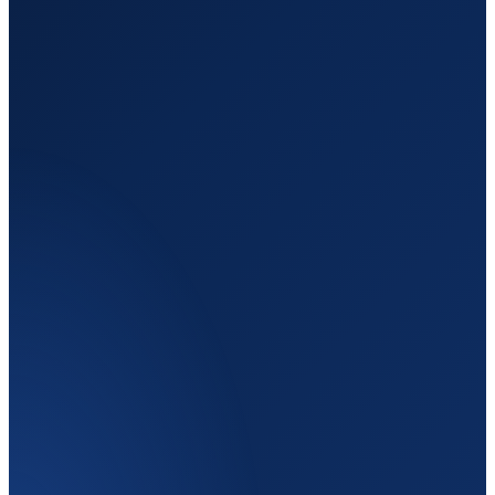
Отправление
Кишинёв
Молдова
Назначение
Ipswich