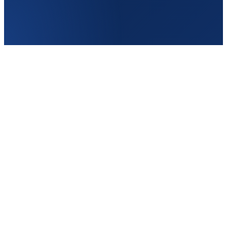
Англия
Частота
2–3/нед
От
120£
Туда
Кишинёв → Ipswich