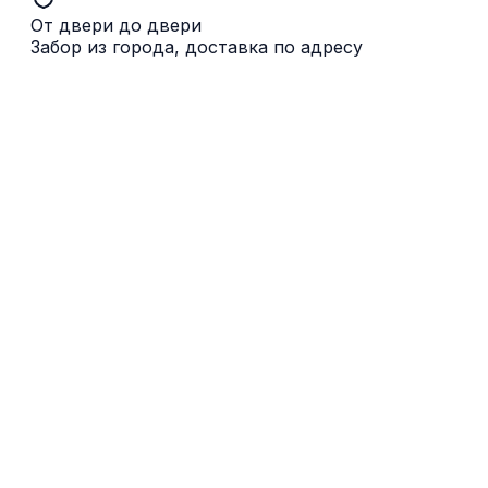
От двери до двери
Забор из города, доставка по адресу
Ashford
Maidstone
Crawley
Guildford
Лондон
Chelmsford