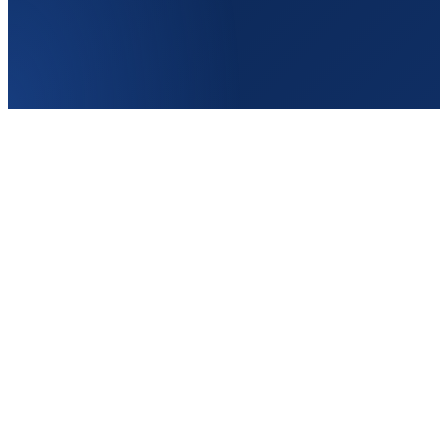
Canterbury
Англия
Частота
2–3/нед
От
120£
Туда
Кишинёв → Canterbury