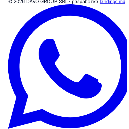
©
2026
DAVO GROUP SRL ·
разработка
landings.md