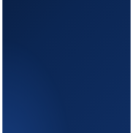
Отправление
Кишинёв
Молдова
Назначение
Брюссель