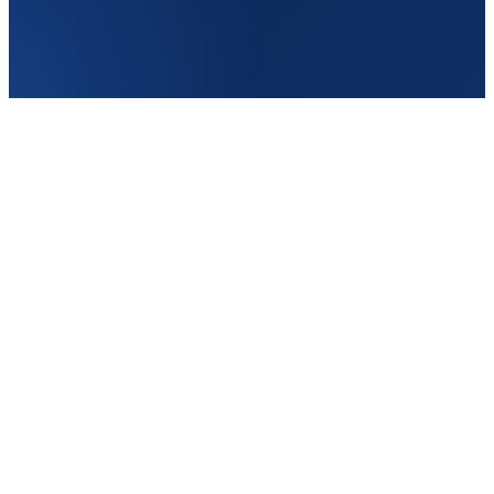
Бельгия
Частота
2–3/нед
От
120€
Туда
Кишинёв → Брюссель
Обратно