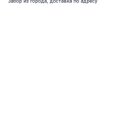
Забор из города, доставка по адресу
Anderlecht
Aalst
Asse
Гент
Leuven
Namur