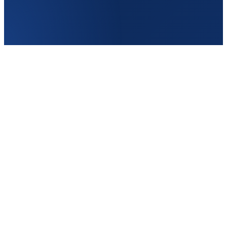
Бельгия
Частота
2–3/нед
От
120€
Туда
Кишинёв → Брюгге
Обратно