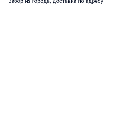
Забор из города, доставка по адресу
Брюссель
Anderlecht
Aalst
Asse
Гент
Leuven