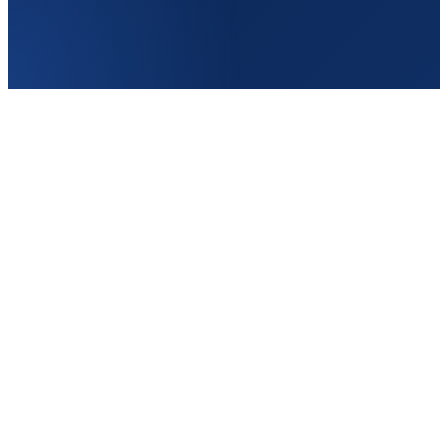
Нидерланды
Частота
2–3/нед
От
150€
Туда
Кишинёв → Утрехт
Обратно