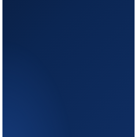
Отправление
Кишинёв
Молдова
Назначение
Утрехт