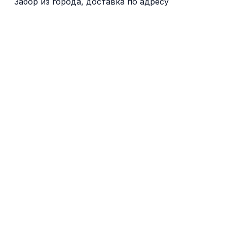
Забор из города, доставка по адресу
Venlo
Эйндховен
Тилбург
Maasdijk
Бреда
Dordrecht