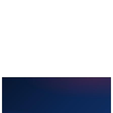
Rezervă bilet
Destinații
Trimite colet
Servicii oferite
Facilități
Informații utile
Blog
Contacte
Rezervă acum