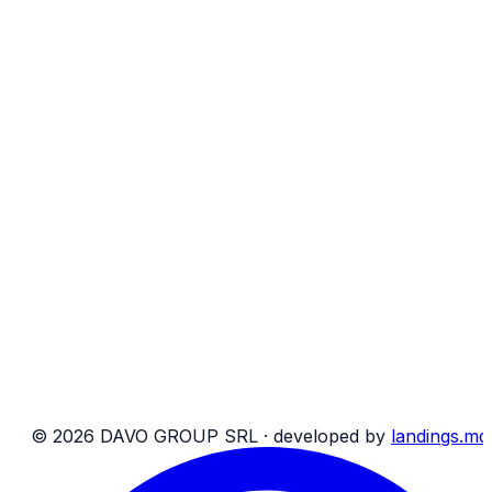
Transport de persoane
Transport de colete
Transport de mărfuri până la 5 t
Caută rezervare
Facilități la bord
Social DAVO Group
Rezervări
Despre noi
Blog
Contacte
Rechizite bancare
Harta site
T&C pasageri
T&C colete
©
2026
DAVO GROUP SRL ·
developed by
landings.md