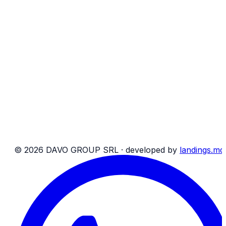
Caută rezervare
Facilități la bord
Social DAVO Group
Rezervări
Despre noi
Blog
Contacte
Rechizite bancare
Harta site
T&C pasageri
T&C colete
©
2026
DAVO GROUP SRL ·
developed by
landings.md