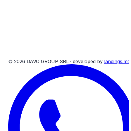
Facilități la bord
Social DAVO Group
Rezervări
Despre noi
Blog
Contacte
Rechizite bancare
Harta site
T&C pasageri
T&C colete
©
2026
DAVO GROUP SRL ·
developed by
landings.md